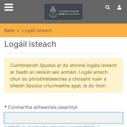
Skip to main content
Baile
Logáil isteach
Logáil isteach
Cuimhneoidh Spydus ar do shonraí logála isteach
ar feadh an seisiún seo amháin. Logáil amach
chun do phríobháideachas a chosaint nuair a
bheidh Spydus críochnaithe agat, le do thoil.
Spydus login
Comhartha aitheantais iasachtaí: