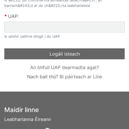
Is &#233; do chomhartha aitheantas iasachta&#237; an
barrach&#243;d ar do ch&#225;rta leabharlainne
UAP:
Is uimhir ceithre dhigit í do UAP.
Cnaipí foirme
Logáil isteach
An bhfuil UAP dearmadta agat?
Nach ball thú?
Bí páirteach ar Líne
BUNTÁSC
Maidir linne
Leabharlanna Éireann